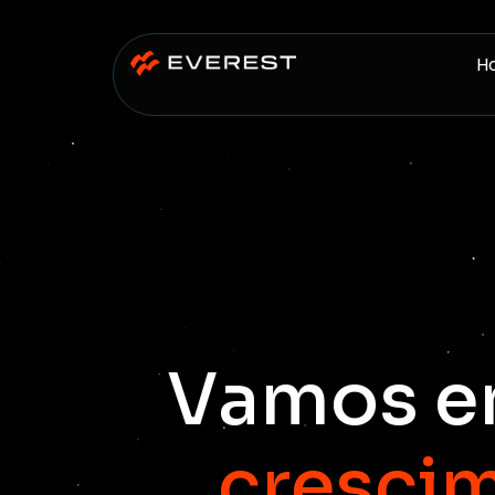
H
Vamos e
cresci