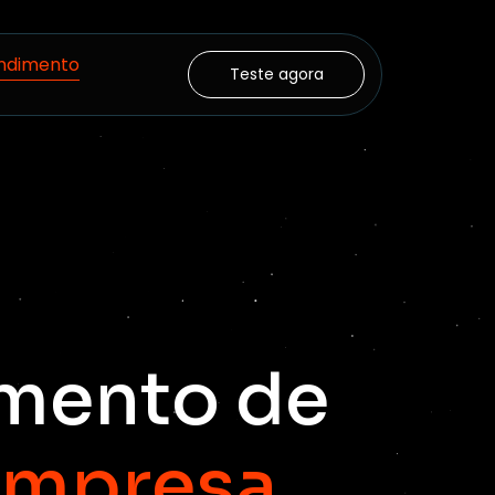
ndimento
Teste agora
mento de
empresa