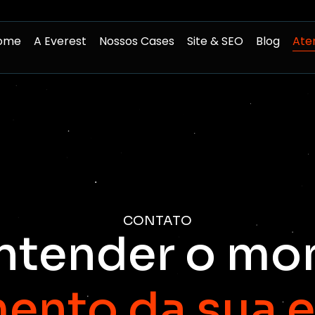
ome
A Everest
Nossos Cases
Site & SEO
Blog
Ate
CONTATO
ntender o mo
mento da sua 