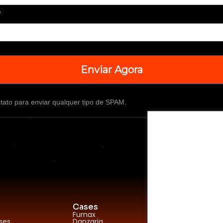
*
Enviar Agora
tato para enviar qualquer tipo de SPAM.
Cases
Ferramen
Furnax
RD Station
ses
Danzaria
Mlabs