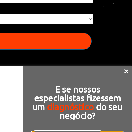
E se nossos
especialistas fizessem
um
diagnóstico
do seu
negócio?
tas
Legal
Termos & Condições
Política de Privacidade